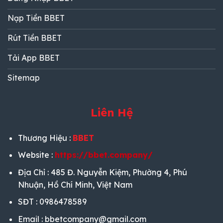
Nạp Tiền BBET
Rút Tiền BBET
Tải App BBET
Sitemap
Liên Hệ
Thương Hiệu :
BBET
Website :
https://bbet.company/
Địa Chỉ : 485 Đ. Nguyễn Kiệm, Phường 4, Phú
Nhuận, Hồ Chí Minh, Việt Nam
SĐT : 0986478589
Email :
bbetcompany@gmail.com