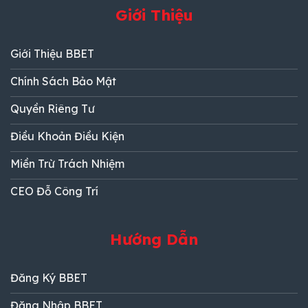
Giới Thiệu
Giới Thiệu BBET
Chính Sách Bảo Mật
Quyền Riêng Tư
Điều Khoản Điều Kiện
Miền Trừ Trách Nhiệm
CEO Đỗ Công Trí
Hướng Dẫn
Đăng Ký BBET
Đăng Nhập BBET