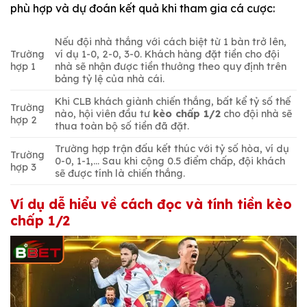
phù hợp và dự đoán kết quả khi tham gia cá cược:
Nếu đội nhà thắng với cách biệt từ 1 bàn trở lên,
Trường
ví dụ 1-0, 2-0, 3-0. Khách hàng đặt tiền cho đội
hợp 1
nhà sẽ nhận được tiền thưởng theo quy định trên
bảng tỷ lệ của nhà cái.
Khi CLB khách giành chiến thắng, bất kể tỷ số thế
Trường
nào, hội viên đầu tư
kèo chấp 1/2
cho đội nhà sẽ
hợp 2
thua toàn bộ số tiền đã đặt.
Trường hợp trận đấu kết thúc với tỷ số hòa, ví dụ
Trường
0-0, 1-1,… Sau khi cộng 0.5 điểm chấp, đội khách
hợp 3
sẽ được tính là chiến thắng.
Ví dụ dễ hiểu về cách đọc và tính tiền kèo
chấp 1/2