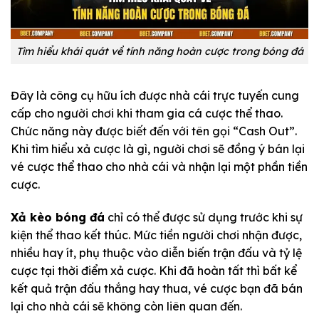
Tìm hiểu khái quát về tính năng hoàn cược trong bóng đá
Đây là công cụ hữu ích được nhà cái trực tuyến cung
cấp cho người chơi khi tham gia cá cược thể thao.
Chức năng này được biết đến với tên gọi “Cash Out”.
Khi tìm hiểu xả cược là gì, người chơi sẽ đồng ý bán lại
vé cược thể thao cho nhà cái và nhận lại một phần tiền
cược.
Xả kèo bóng đá
chỉ có thể được sử dụng trước khi sự
kiện thể thao kết thúc. Mức tiền người chơi nhận được,
nhiều hay ít, phụ thuộc vào diễn biến trận đấu và tỷ lệ
cược tại thời điểm xả cược. Khi đã hoàn tất thì bất kể
kết quả trận đấu thắng hay thua, vé cược bạn đã bán
lại cho nhà cái sẽ không còn liên quan đến.