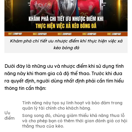
Khám phá chi tiết ưu nhược điểm khi thực hiện việc xả
kèo bóng đá
Dưới đây là những ưu và nhược điểm khi sử dụng tính
năng này khi tham gia cá độ thể thao. Trước khi đưa
ra quyết định, người dùng nhất định phải cần tìm hiểu
thông tin cẩn thận:
Tính năng này tạo sự linh hoạt và bảo đảm trong
quản lý tài chính cho khách hàng.
Ưu
Song song đó, chúng giảm thiểu khả năng thua lỗ
điểm
và cho phép bạn có thêm thời gian đánh giá cơ hội
thắng thua của kèo.