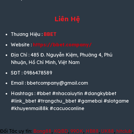
Liên Hệ
Thương Hiệu :
BBET
Website :
https://bbet.company/
Địa Chỉ : 485 Đ. Nguyễn Kiệm, Phường 4, Phú
Nhuận, Hồ Chí Minh, Việt Nam
SĐT : 0986478589
Email :
bbetcompany@gmail.com
Hashtags : #bbet #nhacaiuytin #dangkybbet
#link_bbet #trangchu_bbet #gamebai #slotgame
#khuyenmai88k #cacuoconline
Đối Tác uy tín:
Bong88
,
KQBD
,
99OK
,
HB88
,
UK88
,
hitclub
,