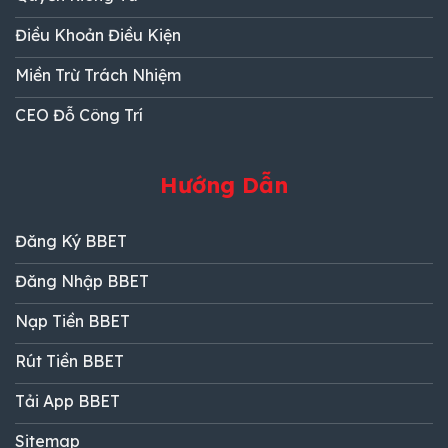
Điều Khoản Điều Kiện
Miền Trừ Trách Nhiệm
CEO Đỗ Công Trí
Hướng Dẫn
Đăng Ký BBET
Đăng Nhập BBET
Nạp Tiền BBET
Rút Tiền BBET
Tải App BBET
Sitemap