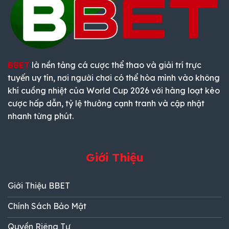
BBET
là nền tảng cá cược thể thao và giải trí trực
tuyến uy tín, nơi người chơi có thể hòa mình vào không
khí cuồng nhiệt của World Cup 2026 với hàng loạt kèo
cược hấp dẫn, tỷ lệ thưởng cạnh tranh và cập nhật
nhanh từng phút.
Giới Thiệu
Giới Thiệu BBET
Chính Sách Bảo Mật
Quyền Riêng Tư